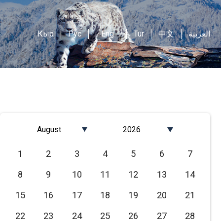
Кыр
Рус
Eng
Tur
中文
العربية
August
2026
Январь
2026
1
2
3
4
5
6
7
Февраль
2025
8
9
10
11
12
13
14
Март
2024
Апрель
2023
15
16
17
18
19
20
21
Май
2022
22
23
24
25
26
27
28