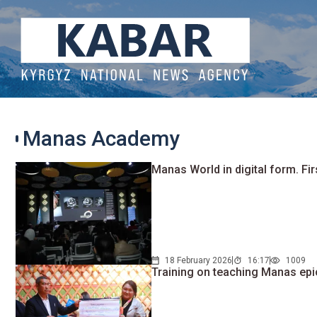
Manas Academy
Manas World in digital form. Fi
18 February 2026
16:17
1009
Training on teaching Manas epic