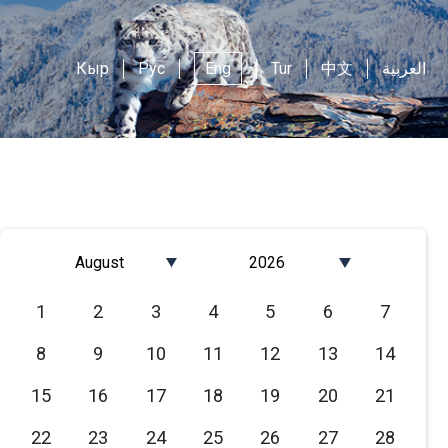
Кыр
Рус
Eng
Tur
中文
العربية
August
2026
Январь
2026
1
2
3
4
5
6
7
Февраль
2025
8
9
10
11
12
13
14
Март
2024
Апрель
2023
15
16
17
18
19
20
21
Май
2022
22
23
24
25
26
27
28