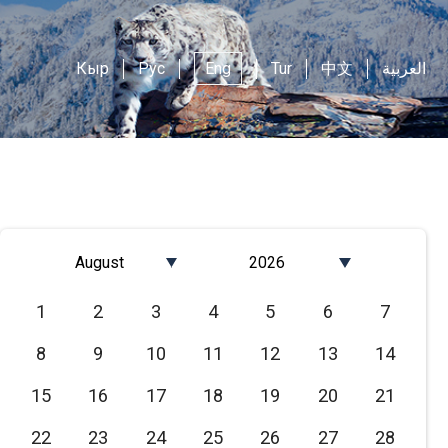
Кыр
Рус
Eng
Tur
中文
العربية
August
2026
Январь
2026
1
2
3
4
5
6
7
Февраль
2025
8
9
10
11
12
13
14
Март
2024
Апрель
2023
15
16
17
18
19
20
21
Май
2022
22
23
24
25
26
27
28